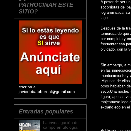
A pesar de ser un 
PATROCINAR ESTE
socorristas del p
SITIO?
lograron sacar su
lago
Después de la trag
temerosa de que a
por completo y co
frecuentar esa par
olvidado, con la v
Sin embargo, a m
en las inmediacio
mantenimiento y v
Algunos de ellos 
otros hablaban de
escriba a
javierlobatobernal@gmail.com
seco.Una noche, u
figura, apenas vis
majestuoso lago c
extraño eco en el 
Entradas populares
La investigación de
campo en ufología
Publicado por
jav