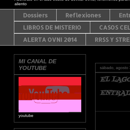
aliento
Dossiers
Reflexiones
Ent
LIBROS DE MISTERIO
CASOS CE
ALERTA OVNI 2014
RRSS Y STR
MI CANAL DE
YOUTUBE
sábado, agosto 
EL LAG
ENTRADA
youtube