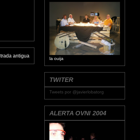
trada antigua
la ouija
TWITER
Tweets por @javierlobatorg
ALERTA OVNI 2004