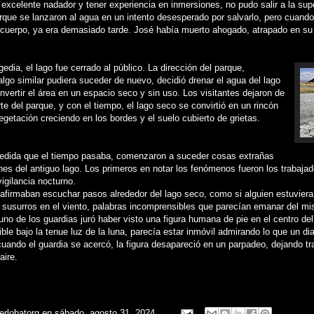
excelente nadador y tener experiencia en inmersiones, no pudo salir a la supe
arque se lanzaron al agua en un intento desesperado por salvarlo, pero cuando
 cuerpo, ya era demasiado tarde. José había muerto ahogado, atrapado en su
edia, el lago fue cerrado al público. La dirección del parque,
lgo similar pudiera suceder de nuevo, decidió drenar el agua del lago
nvertir el área en un espacio seco y sin uso. Los visitantes dejaron de
te del parque, y con el tiempo, el lago seco se convirtió en un rincón
egetación creciendo en los bordes y el suelo cubierto de grietas.
edida que el tiempo pasaba, comenzaron a suceder cosas extrañas
nes del antiguo lago. Los primeros en notar los fenómenos fueron los trabaja
igilancia nocturno.
afirmaban escuchar pasos alrededor del lago seco, como si alguien estuvier
 susurros en el viento, palabras incomprensibles que parecían emanar del m
no de los guardias juró haber visto una figura humana de pie en el centro del
ible bajo la tenue luz de la luna, parecía estar inmóvil admirando lo que un di
uando el guardia se acercó, la figura desapareció en un parpadeo, dejando tra
aire.
ierlobatorg
en
sábado, agosto 31, 2024