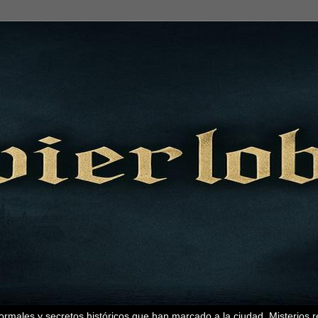
ormales y secretos históricos que han marcado a la ciudad. Misterios r