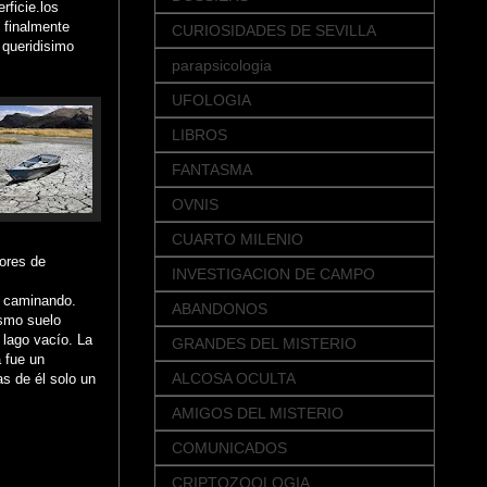
rficie.los
 finalmente
CURIOSIDADES DE SEVILLA
 queridisimo
parapsicologia
UFOLOGIA
LIBROS
FANTASMA
OVNIS
CUARTO MILENIO
dores de
INVESTIGACION DE CAMPO
a caminando.
ABANDONOS
ismo suelo
 lago vacío. La
GRANDES DEL MISTERIO
a fue un
ALCOSA OCULTA
s de él solo un
AMIGOS DEL MISTERIO
COMUNICADOS
CRIPTOZOOLOGIA