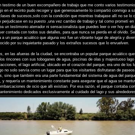
n testimo de un buen excompañero de trabajo que me conto varios testimoni
jo en el recinto pudo recoger y que generosamente lo compartió conmigo a s
clases de sucesos,solo con la condición que mientras trabajase allí no se lo 
e perjudicase en su puesto ,una vez cambio de trabajo y tal como prometí en 
ea un testimonio aterrador ni sensacionalista que puedes leer o ver hoy en dia
er contada con todos sus detalles, para que nunca se pierda en el olvido. Se
a a un parque acuático que alguna vez fue un vibrante lugar de alegría y diver
ocido por su inquietante pasado y los extraños sucesos que lo envuelven.
 en las afueras de la ciudad, se encontraba un popular parque acuático que 
 los rincones con sus toboganes de agua, piscinas de olas y majestuoso lago ar
racciones, el lago artificial, ubicado en el corazón del parque, era uno de los
ago no solo servía como un lugar para que los visitantes disfrutaran de paseos
s, sino que también era una parte fundamental del sistema de agua del parque
, y requería un mantenimiento constante para asegurar que el agua se mantuv
embarcaciones de ocio que alli existian. Por esa razón, el parque contaba co
antenimiento dedicados exclusivamente al cuidado del lago y sus alrededore