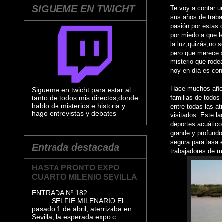
SIGUEME EN TWICHT
Te voy a contar u
sus años de traba
pasión por estas 
por miedo a que l
la luz,quizás,no s
pero que merece s
misterio que rode
hoy en día es con
Hace muchos años,
Sigueme en twicht para estar al
tanto de todos mis directos,donde
familias de todos
hablo de misterios e historia y
entre todas las at
hago entrevistas y debates
visitados. Este l
deportes acuático
grande y profundo
segura para lasa 
Entrada destacada
trabajadores de m
HASTA PRONTO EXPO
CUARTO MILENIO SEVILLA
ENTRADA Nº 182
SELFIE MILENARIO El
pasado 1 de abril, aterrizaba en
Sevilla, la esperada expo c...