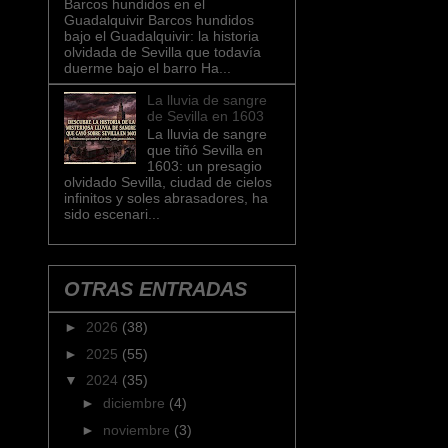
Barcos hundidos en el
Guadalquivir Barcos hundidos
bajo el Guadalquivir: la historia
olvidada de Sevilla que todavía
duerme bajo el barro Ha...
La lluvia de sangre
de Sevilla en 1603
La lluvia de sangre
que tiñó Sevilla en
1603: un presagio
olvidado Sevilla, ciudad de cielos
infinitos y soles abrasadores, ha
sido escenari...
OTRAS ENTRADAS
►
2026
(38)
►
2025
(55)
▼
2024
(35)
►
diciembre
(4)
►
noviembre
(3)