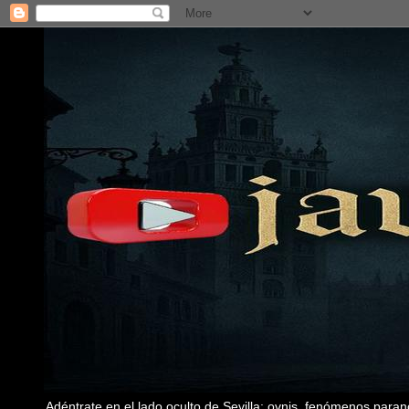
Adéntrate en el lado oculto de Sevilla: ovnis, fenómenos paran