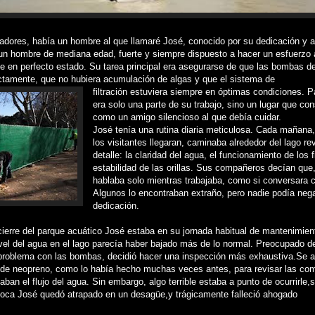
jadores, había un hombre al que llamaré José, conocido por su dedicación y 
 un hombre de mediana edad, fuerte y siempre dispuesto a hacer un esfuerzo 
e en perfecto estado. Su tarea principal era asegurarse de que las bombas de
ctamente, que no hubiera acumulación de algas y que el sistema de
filtración estuviera siempre en óptimas condiciones. Pa
era solo una parte de su trabajo, sino un lugar que co
como un amigo silencioso al que debía cuidar.
José tenía una rutina diaria meticulosa. Cada mañana
los visitantes llegaran, caminaba alrededor del lago r
detalle: la claridad del agua, el funcionamiento de los fi
estabilidad de las orillas. Sus compañeros decían que
hablaba solo mientras trabajaba, como si conversara c
Algunos lo encontraban extraño, pero nadie podía neg
dedicación.
 cierre del parque acuático José estaba en su jornada habitual de mantenimie
nivel del agua en el lago parecía haber bajado más de lo normal. Preocupado d
problema con las bombas, decidió hacer una inspección más exhaustiva.Se a
 de neopreno, como lo había hecho muchas veces antes, para revisar las com
aban el flujo del agua. Sin embargo, algo terrible estaba a punto de ocurrirle
poca José quedó atrapado en un desagüe,y trágicamente falleció ahogado