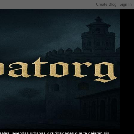
eales, leyendas urbanas y curiosidades que te dejarán sin