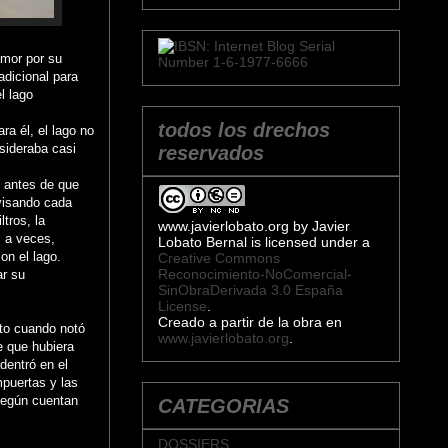
amor por su
adicional para
l lago
todos los drechos
ra él, el lago no
nsideraba casi
reservados
, antes de que
evisando cada
ltros, la
www.javierlobato.org
by
Javier
, a veces,
Lobato Bernal
is licensed under a
on el lago.
Creative Commons
Reconocimiento-NoComercial-
ar su
SinObraDerivada 3.0 España
License
.
Creado a partir de la obra en
nto cuando notó
www.javierlobato.org
.
e que hubiera
dentró en el
puertas y las
,según cuentan
CATEGORIAS
DOSSIERS