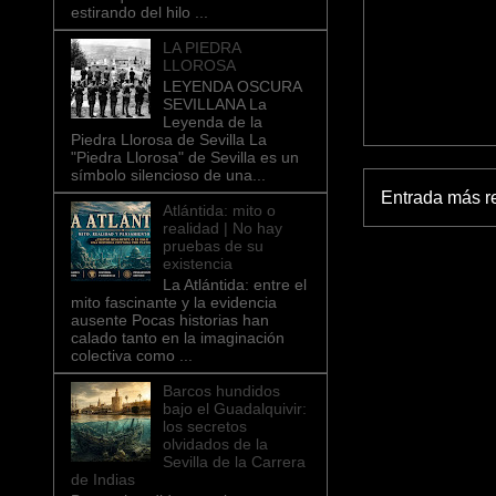
estirando del hilo ...
LA PIEDRA
LLOROSA
LEYENDA OSCURA
SEVILLANA La
Leyenda de la
Piedra Llorosa de Sevilla La
"Piedra Llorosa" de Sevilla es un
símbolo silencioso de una...
Entrada más r
Atlántida: mito o
realidad | No hay
pruebas de su
existencia
La Atlántida: entre el
mito fascinante y la evidencia
ausente Pocas historias han
calado tanto en la imaginación
colectiva como ...
Barcos hundidos
bajo el Guadalquivir:
los secretos
olvidados de la
Sevilla de la Carrera
de Indias