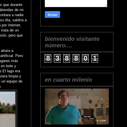
os que durante
abiendas de mi
contara a nadie
su día, saldría a
 por internet,
 trata de un
sión, pero que
bienvenido visitante
número....
atraía a
tificial. Pero
8
3
8
8
0
1
 lugares más
 en bote y
.El lago era
iera limpia y
en cuarto milenio
n un equipo de
s.