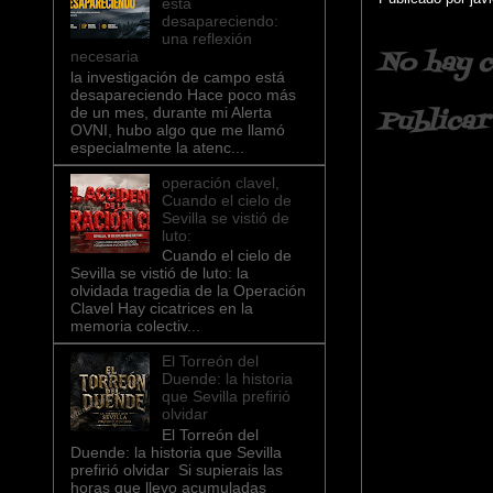
está
desapareciendo:
una reflexión
No hay c
necesaria
la investigación de campo está
desapareciendo Hace poco más
de un mes, durante mi Alerta
Publicar
OVNI, hubo algo que me llamó
especialmente la atenc...
operación clavel,
Cuando el cielo de
Sevilla se vistió de
luto:
Cuando el cielo de
Sevilla se vistió de luto: la
olvidada tragedia de la Operación
Clavel ​Hay cicatrices en la
memoria colectiv...
El Torreón del
Duende: la historia
que Sevilla prefirió
olvidar
El Torreón del
Duende: la historia que Sevilla
prefirió olvidar Si supierais las
horas que llevo acumuladas