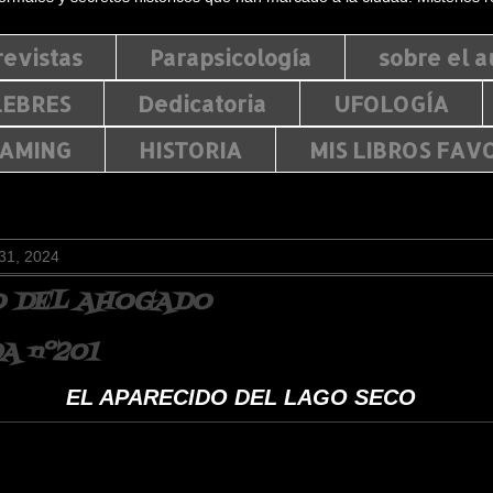
revistas
Parapsicología
sobre el a
LEBRES
Dedicatoria
UFOLOGÍA
EAMING
HISTORIA
MIS LIBROS FAV
31, 2024
O DEL AHOGADO
 nº201
EL APARECIDO DEL LAGO SECO