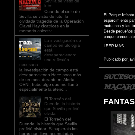
Sevilla se vistió de
luto:
Cuando el cielo de
El Parque Infanta
Sevilla se vistió de luto: la
esparcimiento par
olvidada tragedia de la Operación
Clavel ​Hay cicatrices en la
matutinos y las t
memoria colectiv...
Desde pequeños su
parque parece alb
La investigación de
campo en ufología
LEER MAS....
está
desapareciendo:
Publicado por
jav
una reflexión
necesaria
la investigación de campo está
SUCESO
desapareciendo Hace poco más
de un mes, durante mi Alerta
OVNI, hubo algo que me llamó
MACAR
especialmente la atenc...
El Torreón del
FANTAS
Duende: la historia
que Sevilla prefirió
olvidar
El Torreón del
Duende: la historia que Sevilla
prefirió olvidar Si supierais las
horas que llevo acumuladas