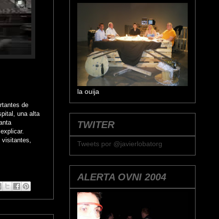
la ouija
rtantes de
ital, una alta
anta
TWITER
explicar.
visitantes,
Tweets por @javierlobatorg
ALERTA OVNI 2004