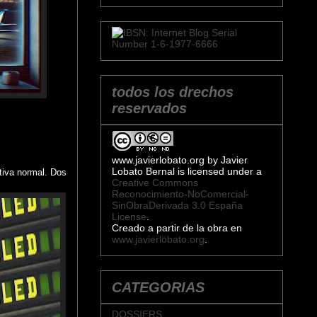
todos los drechos
reservados
www.javierlobato.org
by
Javier
Lobato Bernal
is licensed under a
tiva normal. Dos
Creative Commons
Reconocimiento-NoComercial-
SinObraDerivada 3.0 España
License
.
Creado a partir de la obra en
www.javierlobato.org
.
CATEGORIAS
DOSSIERS