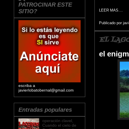
PATROCINAR ESTE
SITIO?
LEER MAS....
Publicado por
jav
EL LAG
el enigm
escriba a
javierlobatobernal@gmail.com
Entradas populares
operación clavel,
Cuando el cielo de