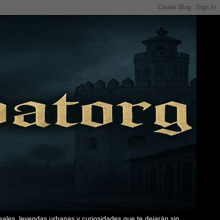
eales, leyendas urbanas y curiosidades que te dejarán sin