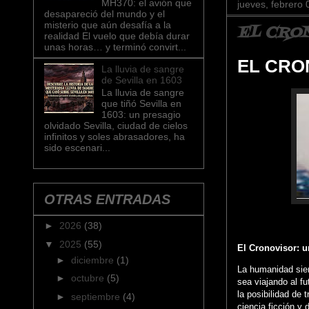
MH370: el avión que
jueves, febrero 
desapareció del mundo y el
misterio que aún desafía a la
EL CRO
realidad El vuelo que debía durar
unas horas… y terminó convirt...
EL CRON
La lluvia de sangre
de Sevilla en 1603
La lluvia de sangre
que tiñó Sevilla en
1603: un presagio
olvidado Sevilla, ciudad de cielos
infinitos y soles abrasadores, ha
sido escenari...
OTRAS ENTRADAS
►
2026
(38)
▼
2025
(55)
El Cronovisor: u
►
diciembre
(1)
La humanidad siem
►
octubre
(5)
sea viajando al f
la posibilidad de 
►
septiembre
(4)
ciencia ficción y 