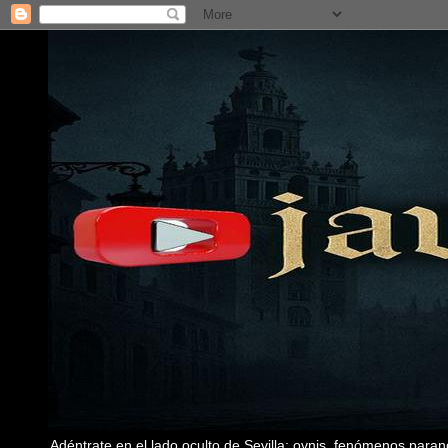
Adéntrate en el lado oculto de Sevilla: ovnis, fenómenos paran