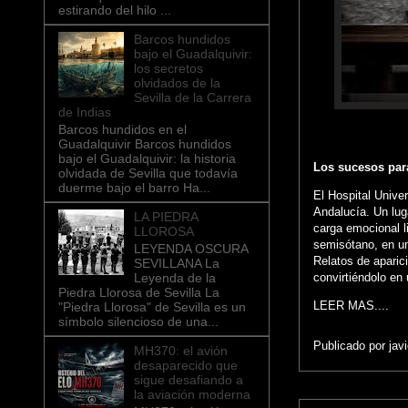
estirando del hilo ...
Barcos hundidos
bajo el Guadalquivir:
los secretos
olvidados de la
Sevilla de la Carrera
de Indias
Barcos hundidos en el
Guadalquivir Barcos hundidos
bajo el Guadalquivir: la historia
Los sucesos para
olvidada de Sevilla que todavía
duerme bajo el barro Ha...
El Hospital Unive
Andalucía. Un lug
LA PIEDRA
carga emocional l
LLOROSA
semisótano, en un
LEYENDA OSCURA
Relatos de aparic
SEVILLANA La
Leyenda de la
convirtiéndolo en
Piedra Llorosa de Sevilla La
LEER MAS....
"Piedra Llorosa" de Sevilla es un
símbolo silencioso de una...
Publicado por
jav
MH370: el avión
desaparecido que
sigue desafiando a
la aviación moderna