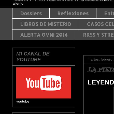
aliento
Dossiers
Reflexiones
Ent
LIBROS DE MISTERIO
CASOS CE
ALERTA OVNI 2014
RRSS Y STR
MI CANAL DE
YOUTUBE
martes, febrero
LA PIE
LEYEND
youtube