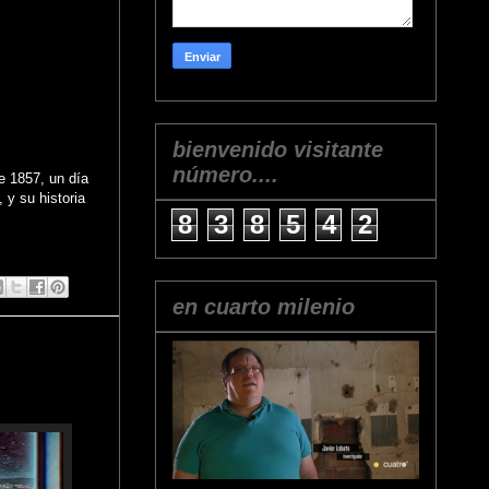
bienvenido visitante
número....
de 1857, un día
, y su historia
8
3
8
5
4
2
en cuarto milenio