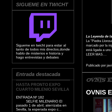
SIGUEME EN TWICHT
La Leyenda de la
La "Piedra Llorosa
Sigueme en twicht para estar al
marcado por la inj
tanto de todos mis directos,donde
está ligada a uno
hablo de misterios e historia y
LEER MAS....
hago entrevistas y debates
Publicado por
jav
Entrada destacada
OVNIS 
HASTA PRONTO EXPO
CUARTO MILENIO SEVILLA
OVNIS 
ENTRADA Nº 182
SELFIE MILENARIO El
pasado 1 de abril, aterrizaba en
Sevilla, la esperada expo c...