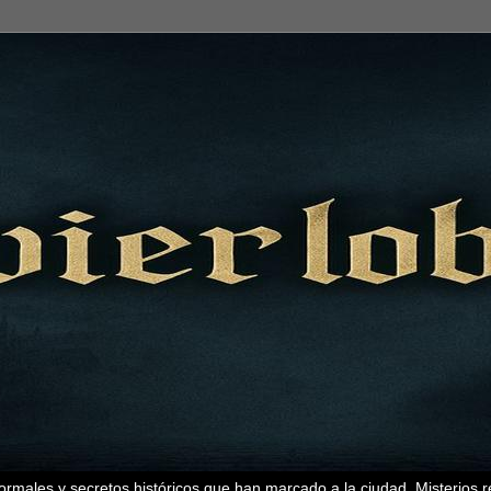
ormales y secretos históricos que han marcado a la ciudad. Misterios r