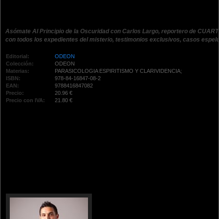
Asómate Al Principio de la Oscuridad con Carlos Largo, reportero de CUAR
con todos los expedientes del misterio, testimonios exclusivos, casos espel
Editorial:
ODEON
Colección:
ODEON
Materias:
PARASICOLOGIA ESPIRITISMO Y CLARIVIDENCIA;
ISBN:
978-84-16847-08-2
EAN:
9788416847082
Precio:
20.96 €
Precio con IVA:
21.80 €