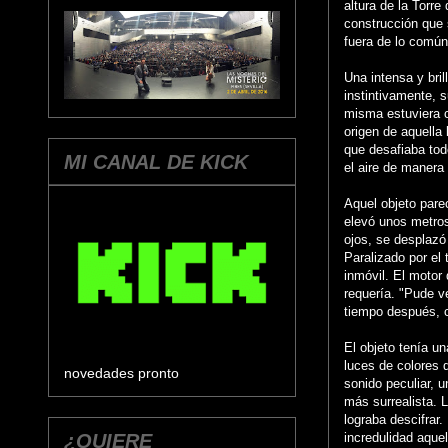
altura de la Torr
construcción que 
fuera de lo común
Una intensa y bril
instintivamente, s
misma estuviera 
origen de aquella 
que desafiaba tod
MI CANAL DE KICK
el aire de manera 
Aquel objeto pare
elevó unos metros 
ojos, se desplazó
Paralizado por el 
inmóvil. El motor 
requería. "Pude v
tiempo después, 
El objeto tenía un
luces de colores 
novedades pronto
sonido peculiar, 
más surrealista. 
lograba descifrar
¿QUIERE
incredulidad aquel