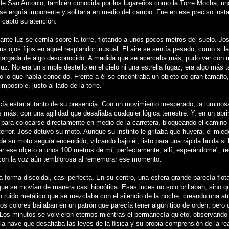
e de San Antonio, también conocida por los lugareños como la Torre Mocha, un
se erguía imponente y solitaria en medio del campo. Fue en ese preciso inst
 captó su atención.
lante luz se cernía sobre la torre, flotando a unos pocos metros del suelo. J
us ojos fijos en aquel resplandor inusual. El aire se sentía pesado, como si l
cargada de algo desconocido. A medida que se acercaba más, pudo ver con m
luz. No era un simple destello en el cielo ni una estrella fugaz, era algo más t
o lo que había conocido. Frente a él se encontraba un objeto de gran tamaño
imposible, justo al lado de la torre.
cía estar al tanto de su presencia. Con un movimiento inesperado, la luminos
más, con una agilidad que desafiaba cualquier lógica terrestre. Y, en un abrir
 para colocarse directamente en medio de la carretera, bloqueando el camino
terror, José detuvo su moto. Aunque su instinto le gritaba que huyera, el mie
de su moto seguía encendido, vibrando bajo él, listo para una rápida huida si l
er ese objeto a unos 100 metros de mí, perfectamente, allí, esperándome", r
con la voz aún temblorosa al rememorar ese momento.
a forma discoidal, casi perfecta. En su centro, una esfera grande parecía flot
que se movían de manera casi hipnótica. Esas luces no solo brillaban, sino q
un ruido metálico que se mezclaba con el silencio de la noche, creando una a
Los colores bailaban en un patrón que parecía tener algún tipo de orden, pero
. Los minutos se volvieron eternos mientras él permanecía quieto, observando
la nave que desafiaba las leyes de la física y su propia comprensión de la rea