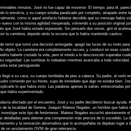
erminables minutos, José no fue capaz de moverse. El tiempo, para él, parecí
do lo envolvía, y su cuerpo estaba paralizado por completo, atrapado entre la
Finalmente, como si aquel artefacto hubiese decidido que su mensaje había sid
 nuevo con la misma agilidad inesperada, volviendo a su posición original junt
o que José había estado esperando. Sin pensarlo dos veces, giró el aceler
por la carretera, dejando atrás la escena que lo había mantenido cautivo.
 de terror que tomó una decisión arriesgada: apagó las luces de su moto para 
año objeto. La carretera era completamente oscura, y conducir en esas condic
odría haberle costado la vida, pero el miedo a lo desconocido superaba cualq
su seguridad. Las sombras lo rodeaban mientras avanzaba a toda velocidad, 
podía estar persiguiendo.
 llegó a su casa, su cuerpo temblaba de pies a cabeza. Su padre, al verlo en
 sudor corriendo por su frente, supo de inmediato que algo no estaba bien. Jos
explicarle lo que había visto. Las palabras apenas le salían, entrecortadas por
o que había experimentado.
odavía afectado por el encuentro, José y su padre decidieron buscar ayuda. A
o de la localidad de Gerena, Joaquín Mateos Nogales, un hombre que había 
a investigar este tipo de fenómenos. Mateos Nogales escuchó atentamente el 
s detalladas para obtener una comprensión más precisa de lo sucedido. La d
rtamiento y la sensación abrumadora que lo acompañaba no dejaban lugar a 
o de un avistamiento OVNI de gran relevancia.