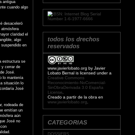
a antigua
ante cuando algo
osé desaceleró
a atmósfera
ayor claridad el
todos los drechos
angible, algo
, suspendido en
reservados
a estructura se
 y cerrar de
www.javierlobato.org
by
Javier
 de José.
Lobato Bernal
is licensed under a
do lo mantenía
Creative Commons
Reconocimiento-NoComercial-
a situación lo
SinObraDerivada 3.0 España
ecordaría José
License
.
Creado a partir de la obra en
www.javierlobato.org
.
ar, rodeada de
ue emitían un
tmósfera aún
 que José no
CATEGORIAS
 con
lidad.
DOSSIERS