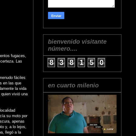
bienvenido visitante
número....
ventos fugaces,
8
3
8
1
5
0
 certeza. Las
 menudo fáciles
s en las que
en cuarto milenio
damente la vida
 quien vivió una
localidad
ucía su moto por
oscura, apenas
o y, a lo lejos,
a, llegó a la