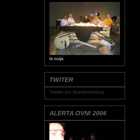
la ouija
TWITER
Tweets por @javierlobatorg
ALERTA OVNI 2004