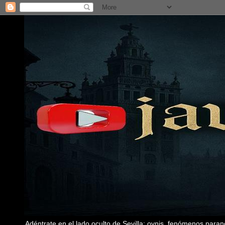
Adéntrate en el lado oculto de Sevilla: ovnis, fenómenos paran