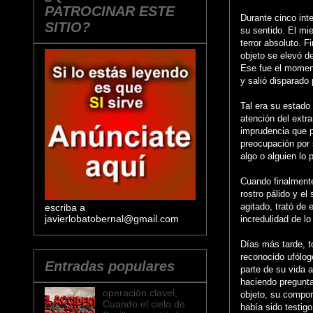
PATROCINAR ESTE
Durante cinco int
SITIO?
su sentido. El mie
terror absoluto. 
objeto se elevó de
Ese fue el moment
y salió disparado 
Tal era su estado
atención del extr
imprudencia que p
preocupación por 
algo o alguien lo 
Cuando finalmente
rostro pálido y el
agitado, trató de 
escriba a
javierlobatobernal@gmail.com
incredulidad de l
Días más tarde, t
reconocido ufólog
Entradas populares
parte de su vida 
haciendo pregunta
operación clavel,
objeto, su compo
Cuando el cielo de
había sido testig