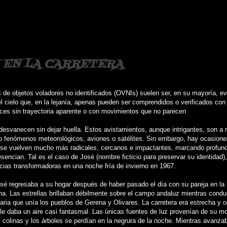
I EN LA CARRETERA
 de objetos voladores no identificados (OVNIs) suelen ser, en su mayoría, e
del cielo que, en la lejanía, apenas pueden ser comprendidos o verificados con
es sin trayectoria aparente o con movimientos que no parecen
e desvanecen sin dejar huella. Estos avistamientos, aunque intrigantes, son a
 fenómenos meteorológicos, aviones o satélites. Sin embargo, hay ocasione
 se vuelven mucho más radicales, cercanos e impactantes, marcando profun
sencian. Tal es el caso de José (nombre ficticio para preservar su identidad),
cias transformadoras en una noche fría de invierno en 1967.
sé regresaba a su hogar después de haber pasado el día con su pareja en la 
na. Las estrellas brillaban débilmente sobre el campo andaluz mientras cond
itaria que unía los pueblos de Gerena y Olivares. La carretera era estrecha y 
 le daba un aire casi fantasmal. Las únicas fuentes de luz provenían de su mot
s colinas y los árboles se perdían en la negrura de la noche. Mientras avanzab