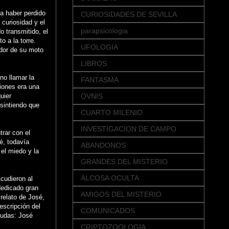
a haber perdido
CURIOSIDADES DE SEVILLA
 curiosidad y el
parapsicologia
o transmitido, el
o a la torre.
UFOLOGIA
ador de su moto
LIBROS
no llamar la
FANTASMA
iones era una
uier
OVNIS
sintiendo que
CUARTO MILENIO
INVESTIGACION DE CAMPO
trar con el
é, todavía
ABANDONOS
 el miedo y la
GRANDES DEL MISTERIO
ALCOSA OCULTA
cudieron al
dedicado gran
AMIGOS DEL MISTERIO
relato de José,
escripción del
COMUNICADOS
dudas: José
CRIPTOZOOLOGIA