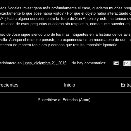
eos Nogales investigaba más profundamente el caso, quedaron muchas pregun
xactamente lo que José había visto? ¿Por qué el objeto había interactuado c
a? ¿Había alguna conexión entre la Torre de San Antonio y este misterioso e
, muchas de esas preguntas quedaron sin respuesta, como suele suceder en 
caso de José sigue siendo uno de los más intrigantes en la historia de los av
villa. Aunque el misterio persiste, su experiencia es un recordatorio de que, a
esenta de manera tan clara y cercana que resulta imposible ignorarlo.
ierlobatorg
en
lunes, diciembre 21, 2015
No hay comentarios:
recientes
Inicio
Entr
Suscribirse a:
Entradas (Atom)