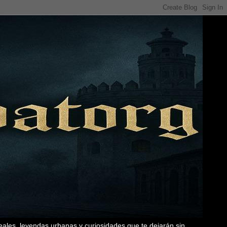
eales, leyendas urbanas y curiosidades que te dejarán sin