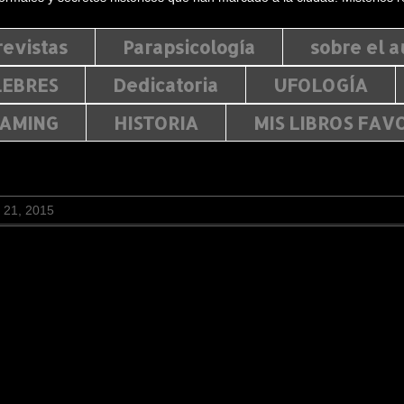
revistas
Parapsicología
sobre el a
LEBRES
Dedicatoria
UFOLOGÍA
EAMING
HISTORIA
MIS LIBROS FAV
e 21, 2015