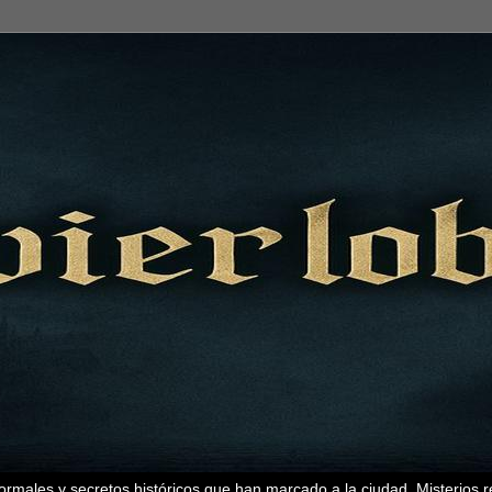
ormales y secretos históricos que han marcado a la ciudad. Misterios r