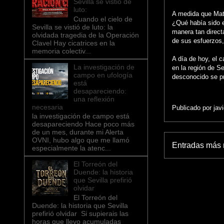
Sevilla se vistió de
luto:
A medida que Mat
Cuando el cielo de
¿Qué había sido e
Sevilla se vistió de luto: la
manera tan direct
olvidada tragedia de la Operación
de sus esfuerzos
Clavel ​Hay cicatrices en la
memoria colectiv...
A día de hoy, el 
La investigación de
en la región de Se
campo en ufología
desconocido se pr
está
desapareciendo:
una reflexión
necesaria
Publicado por
jav
la investigación de campo está
desapareciendo Hace poco más
de un mes, durante mi Alerta
OVNI, hubo algo que me llamó
Entradas más 
especialmente la atenc...
El Torreón del
Duende: la historia
que Sevilla prefirió
olvidar
El Torreón del
Duende: la historia que Sevilla
prefirió olvidar Si supierais las
horas que llevo acumuladas