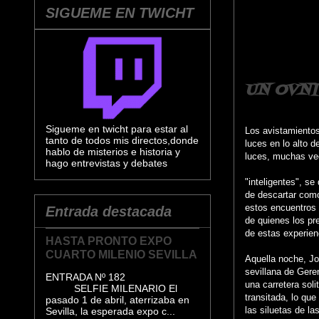
SIGUEME EN TWICHT
UN OVN
Sigueme en twicht para estar al
Los avistamientos
tanto de todos mis directos,donde
luces en lo alto 
hablo de misterios e historia y
luces, muchas vec
hago entrevistas y debates
"inteligentes", s
de descartar como
estos encuentros
Entrada destacada
de quienes los pre
de estas experien
HASTA PRONTO EXPO
CUARTO MILENIO SEVILLA
Aquella noche, Jo
sevillana de Gere
ENTRADA Nº 182
una carretera sol
SELFIE MILENARIO El
transitada, lo que
pasado 1 de abril, aterrizaba en
las siluetas de la
Sevilla, la esperada expo c...