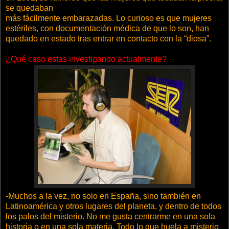
se quedaban
más fácilmente embarazadas. Lo curioso es que mujeres
estériles, con documentación médica de que lo son, han
quedado en estado tras entrar en contacto con la “diosa”.
¿Qué caso estas investigando actualmente?
-Muchos a la vez, no solo en España, sino también en
Latinoamérica y otros lugares del planeta, y dentro de todos
los palos del misterio. No me gusta centrarme en una sola
historia o en una sola materia. Todo lo que huela a misterio