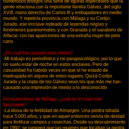
numerosos testigos una serie de figuras espectrales que la
gente relaciona con la importante familia Gálvez, del siglo
XVIII, mano derecha de Carlos III y embajadores en medio
mundo. Y repetiría provincia con Málaga y su Cortijo
Jurado, ese enclave rodeado de leyendas negras y
fenómenos paranormales, y con Granada y el sanatorio de
Alfacar, con las apariciones de una extraña mujer de pelo
cano
.
¿En cual has pasado más miedo?
-Mi trabajo es periodístico y no parapsicológico, por lo que
no suelo estar de noche en estos enclaves. Pero de
casualidad ha habido veces en que sí he estado de
madrugada en alguno de estos lugares. Quizá Cortijo
Jurado y la cripta de los Gálvez sean los que más me han
causado una impresión de miedo a lo desconocido
.
De la provincia de Málaga, ¿cuál es el caso más
fascinante?
-La diosa de la fertilidad de Almargen. Una piedra tallada
hace 5.000 años, y que en aquel entonces servía de deidad
para fertilizar campos y cosechas. Desde su descubrimiento
en 1992, se rumoreó que las mujeres que tocaban la piedra,