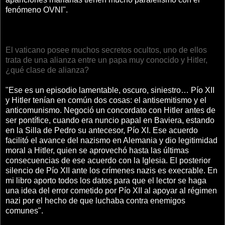
fenómeno OVNI".
El vaticano posee muchos secretos ocultos, uno de ellos
trata de una alianza entre un papa muy conocido y Hitler,
¿qué clase de alianza?
"Ese es un episodio lamentable, oscuro, siniestro… Pío XII
y Hitler tenían en común dos cosas: el antisemitismo y el
anticomunismo. Negoció un concordato con Hitler antes de
ser pontífice, cuando era nuncio papal en Baviera, estando
en la Silla de Pedro su antecesor, Pío XI. Ese acuerdo
facilitó el avance del nazismo en Alemania y dio legitimidad
moral a Hitler, quien se aprovechó hasta las últimas
consecuencias de ese acuerdo con la Iglesia. El posterior
silencio de Pío XII ante los crímenes nazis es execrable. En
mi libro aporto todos los datos para que el lector se haga
una idea del error cometido por Pío XII al apoyar al régimen
nazi por el hecho de que luchaba contra enemigos
comunes".