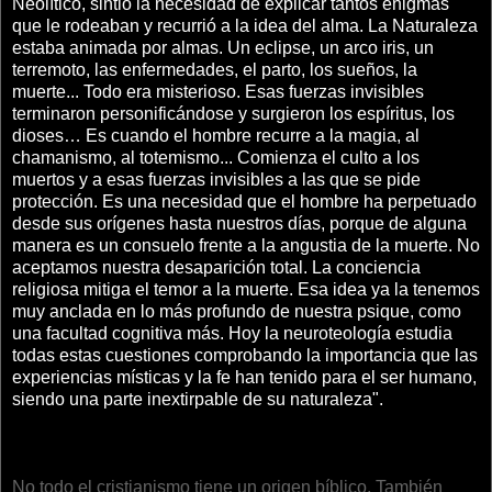
Neolítico, sintió la necesidad de explicar tantos enigmas
que le rodeaban y recurrió a la idea del alma. La Naturaleza
estaba animada por almas. Un eclipse, un arco iris, un
terremoto, las enfermedades, el parto, los sueños, la
muerte... Todo era misterioso. Esas fuerzas invisibles
terminaron personificándose y surgieron los espíritus, los
dioses… Es cuando el hombre recurre a la magia, al
chamanismo, al totemismo... Comienza el culto a los
muertos y a esas fuerzas invisibles a las que se pide
protección. Es una necesidad que el hombre ha perpetuado
desde sus orígenes hasta nuestros días, porque de alguna
manera es un consuelo frente a la angustia de la muerte. No
aceptamos nuestra desaparición total. La conciencia
religiosa mitiga el temor a la muerte. Esa idea ya la tenemos
muy anclada en lo más profundo de nuestra psique, como
una facultad cognitiva más. Hoy la neuroteología estudia
todas estas cuestiones comprobando la importancia que las
experiencias místicas y la fe han tenido para el ser humano,
siendo una parte inextirpable de su naturaleza".
No todo el cristianismo tiene un origen bíblico. También