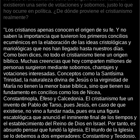
existieron una serie de votaciones y sobornos, justo lo que
hoy ocurre en política. ¿De dónde proviene el cristianismo
realmente?
"Los cristianos apenas conocen el origen de su fe. Y no
saben la importancia que tuvieron los primeros concilios
ecuménicos en la elaboración de las ideas cristológicas y
mariológicas que nos han llegado hasta nuestros días.
Como bien dices, no todo el cristianismo tiene un origen
bíblico. Muchas creencias que hoy comparten millones de
personas surgieron mediante sobornos, chantajes y
votaciones interesadas. Conceptos como la Santísima
Trinidad, la naturaleza divina de Jesús o la virginidad de
María no tienen la menor base bíblica, sino que tienen su
fundamento en concilios como los de Nicea,
Constantinopla, Éfeso y Calcedonia. El cristianismo fue un
invento de Pablo de Tarso, pues Jesús, en caso de que
existiese, no vino a fundar nada, pues era una figura
escatológica que anunció el inminente final de los tiempos y
el establecimiento del Reino de Dios en Israel. Por tanto, es
absurdo pensar que fundó la Iglesia. El triunfo de la Iglesia
se lo debemos a dos emperadores: Constantino y Teodosio.