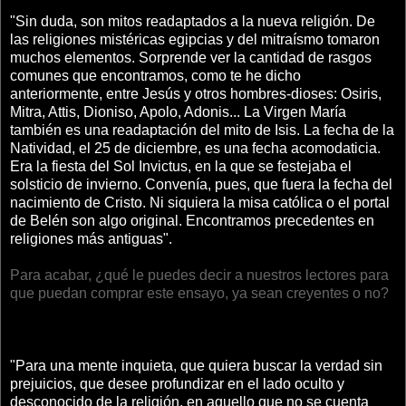
"Sin duda, son mitos readaptados a la nueva religión. De
las religiones mistéricas egipcias y del mitraísmo tomaron
muchos elementos. Sorprende ver la cantidad de rasgos
comunes que encontramos, como te he dicho
anteriormente, entre Jesús y otros hombres-dioses: Osiris,
Mitra, Attis, Dioniso, Apolo, Adonis... La Virgen María
también es una readaptación del mito de Isis. La fecha de la
Natividad, el 25 de diciembre, es una fecha acomodaticia.
Era la fiesta del Sol Invictus, en la que se festejaba el
solsticio de invierno. Convenía, pues, que fuera la fecha del
nacimiento de Cristo. Ni siquiera la misa católica o el portal
de Belén son algo original. Encontramos precedentes en
religiones más antiguas".
Para acabar, ¿qué le puedes decir a nuestros lectores para
que puedan comprar este ensayo, ya sean creyentes o no?
"Para una mente inquieta, que quiera buscar la verdad sin
prejuicios, que desee profundizar en el lado oculto y
desconocido de la religión, en aquello que no se cuenta