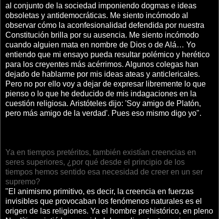
al conjunto de la sociedad imponiendo dogmas e ideas
obsoletas y antidemocráticas. Me siento incómodo al
observar cómo la aconfesionalidad defendida por nuestra
Constitución brilla por su ausencia. Me siento incómodo
cuando alguien mata en nombre de Dios o de Alá… Yo
entiendo que mi ensayo pueda resultar polémico y herético
para los creyentes más acérrimos. Algunos colegas han
dejado de hablarme por mis ideas ateas y anticlericales.
Pero no por ello voy a dejar de expresar libremente lo que
pienso o lo que he deducido de mis indagaciones en la
cuestión religiosa. Aristóteles dijo: 'Soy amigo de Platón,
pero más amigo de la verdad'. Pues eso mismo digo yo".
Ya en tiempos pretéritos, también existían creencias en
seres superiores, ¿por qué desde el principio de los
tiempos hemos sentido esa necesidad de creer en un ser
supremo?
"El animismo primitivo, es decir, la creencia en fuerzas
invisibles que provocaban los fenómenos naturales es el
origen de las religiones. Ya el hombre prehistórico, en pleno